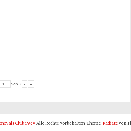
von
3
›
»
nevals Club 59.ev
. Alle Rechte vorbehalten. Theme:
Radiate
von Th