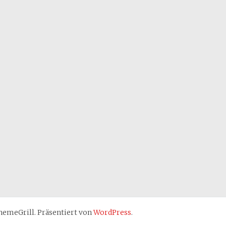
emeGrill. Präsentiert von
WordPress
.